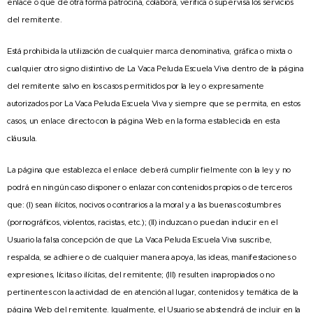
enlace o que de otra forma patrocina, colabora, verifica o supervisa los servicios
del remitente.
Está prohibida la utilización de cualquier marca denominativa, gráfica o mixta o
cualquier otro signo distintivo de La Vaca Peluda Escuela Viva dentro de la página
del remitente salvo en los casos permitidos por la ley o expresamente
autorizados por La Vaca Peluda Escuela Viva y siempre que se permita, en estos
casos, un enlace directo con la página Web en la forma establecida en esta
cláusula.
La página que establezca el enlace deberá cumplir fielmente con la ley y no
podrá en ningún caso disponer o enlazar con contenidos propios o de terceros
que: (I) sean ilícitos, nocivos o contrarios a la moral y a las buenas costumbres
(pornográficos, violentos, racistas, etc.); (II) induzcan o puedan inducir en el
Usuario la falsa concepción de que La Vaca Peluda Escuela Viva suscribe,
respalda, se adhiere o de cualquier manera apoya, las ideas, manifestaciones o
expresiones, lícitas o ilícitas, del remitente; (III) resulten inapropiados o no
pertinentes con la actividad de en atención al lugar, contenidos y temática de la
página Web del remitente. Igualmente, el Usuario se abstendrá de incluir en la