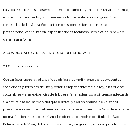
La Vaca Peluda S.L. se reserva el derecho a ampliar y modificar unilateralmente,
en cualquier momento y sin previo aviso, la presentación, configuración y
contenidos de la página Web, así como suspender temporalmente la
presentación, configuración, especificaciones técnicas y servicios del sitio web,
de la misma forma.
2. CONDICIONES GENERALES DE USO DEL SITIO WEB
2.1 Obligaciones de uso
Con carácter general, el Usuario se obliga al cumplimiento de las presentes
condiciones y términos de uso, y obrar siempre conforme a la ley, a las buenas
costumbres y a las exigencias de la buena fe, empleando la diligencia adecuada
a la naturaleza del servicio del que disfruta, y absteniéndose de utilizar el
presente sitio web de cualquier forma que pueda impedir, dañar o deteriorar el
normal funcionamiento del mismo, los bienes o derechos del titular (La Vaca
Peluda Escuela Viva), del resto de Usuarios o, en general, de cualquier tercero.