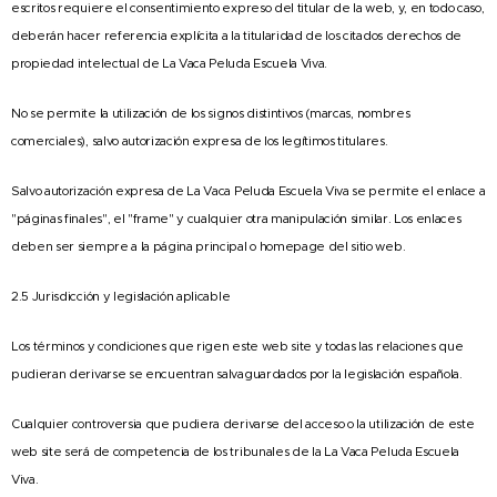
escritos requiere el consentimiento expreso del titular de la web, y, en todo caso,
deberán hacer referencia explícita a la titularidad de los citados derechos de
propiedad intelectual de La Vaca Peluda Escuela Viva.
No se permite la utilización de los signos distintivos (marcas, nombres
comerciales), salvo autorización expresa de los legítimos titulares.
Salvo autorización expresa de La Vaca Peluda Escuela Viva se permite el enlace a
"páginas finales", el "frame" y cualquier otra manipulación similar. Los enlaces
deben ser siempre a la página principal o homepage del sitio web.
2.5 Jurisdicción y legislación aplicable
Los términos y condiciones que rigen este web site y todas las relaciones que
pudieran derivarse se encuentran salvaguardados por la legislación española.
Cualquier controversia que pudiera derivarse del acceso o la utilización de este
web site será de competencia de los tribunales de la La Vaca Peluda Escuela
Viva.