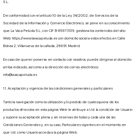
S.L.
De conformidad con el artículo 10 de la Ley 34/2002, de Servicios de la
Sociedad de la Información y Comercio Electrónico, se pone en su conocimiento
que La Vaca Peluda S.L, con CIF B-85973139, gestiona los contenidos del sitio
Web https://www.lavacapeluda.es con domicilio social a estos efectos en Calle
Bolivia 2, Villanueva de la cañada, 28691, Madrid.
En caso de querer ponerse en contacto con nosotros, puede dirigirse al domicilio
arriba indicado, así como a la dirección de correo electrónico
info@lavacapeluda.es
1.1. Aceptación y vigencia de las condiciones generales y particulares
Tanto la navegación como la utilización y/o pedido de cualesquiera de los
productos ofrecidos en esta página Web le atribuye a Ud. la condición de Usuario
y supone su aceptación plena y sin reservas de todas y cada una de las
Condiciones Generales y, en su caso, Particulares vigentes en el momento en
que Ud. como Usuario acceda a la página Web.