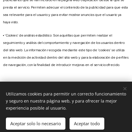
publicitarios que se han incluido en la página web o aplicación desde la que se
presta el servicio. Permiten adecuar el contenido de la publicidad para que esta
sea relevante para el usuario y para evitar mostrar anuncios que el usuario ya
haya visto.
• 'Cookies' de análisis estadístico: Son aquéllas que permiten realizar el
seguimiento y análisis del comportamiento y navegación de los usuarios dentro
del sitio web. La información recogida mediante este tipo de 'cookies' se utiliza
en la medición de actividad dentro del sitio web y para la elaboración de perfiles
de navegación, con la finalidad de introducir mejoras en el servicio ofrecido.
Utilizamos cookies para permitir un correcto funcionamiento
y seguro en nuestra página web, y para ofrecer la mejor
experiencia posible al usuario.
ESCUELA VIVA LA VACA PELUDA, Calle Bolivia 2, Villanueva de la
Cañada, 28691, Madrid (+34) 633 093 033
Aceptar solo lo necesario
Aceptar todo
Creado con
Webnode
Cookies
Comenzar
¡Crea tu página web gratis!