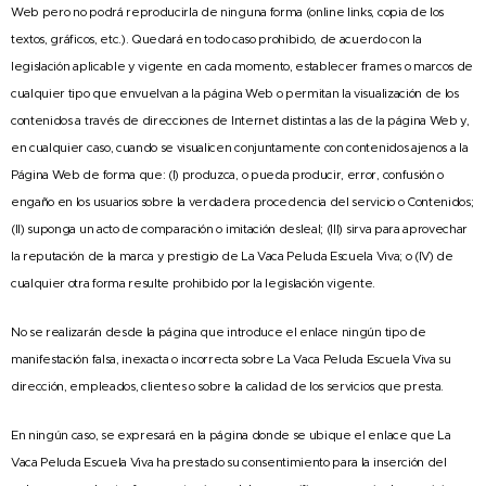
Web pero no podrá reproducirla de ninguna forma (online links, copia de los
textos, gráficos, etc.). Quedará en todo caso prohibido, de acuerdo con la
legislación aplicable y vigente en cada momento, establecer frames o marcos de
cualquier tipo que envuelvan a la página Web o permitan la visualización de los
contenidos a través de direcciones de Internet distintas a las de la página Web y,
en cualquier caso, cuando se visualicen conjuntamente con contenidos ajenos a la
Página Web de forma que: (I) produzca, o pueda producir, error, confusión o
engaño en los usuarios sobre la verdadera procedencia del servicio o Contenidos;
(II) suponga un acto de comparación o imitación desleal; (III) sirva para aprovechar
la reputación de la marca y prestigio de La Vaca Peluda Escuela Viva; o (IV) de
cualquier otra forma resulte prohibido por la legislación vigente.
No se realizarán desde la página que introduce el enlace ningún tipo de
manifestación falsa, inexacta o incorrecta sobre La Vaca Peluda Escuela Viva su
dirección, empleados, clientes o sobre la calidad de los servicios que presta.
En ningún caso, se expresará en la página donde se ubique el enlace que La
Vaca Peluda Escuela Viva ha prestado su consentimiento para la inserción del