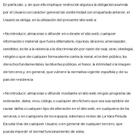
En particular, y sin que ello implique restricción alguna a la obligación asumida
por el Usuario con carácter general de conformidad con el apartado anterior, el
Usuario se obliga, en la utilización del presente sitio web a:
• No introducir, almacenar o difundir en o desde el sitio web, cualquier
información o material que fuera difamatorio, injurioso, obsceno, amenazador,
xenófobo, incite a la violencia a la discriminación por razón de raza, sexo, ideología,
religión o que de cualquier forma atente contra la moral, el orden público, los
derechos fundamentales, las libertas públicas, el honor, la intimidad o la imagen
de terceros y, en general, que vulnere la normativa vigente española y de su
país de residencia.
• No introducir, almacenar o difundir mediante el sitio web ningún programa de
ordenador, datos, virus, código, o cualquier otro fichero que sea susceptible de
causar daños o cualquier tipo de alteración en el sitio web, en cualquiera de los
servicios, o en cualquiera de los equipos, sistemas o redes de La Vaca Peluda
Escuela Viva de cualquier Usuario, o en general de cualquier tercero, que
pueda impedir el normal funcionamiento de estos.