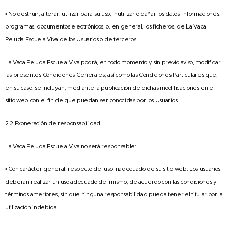
• No destruir, alterar, utilizar para su uso, inutilizar o dañar los datos, informaciones,
programas, documentos electrónicos, o, en general, los ficheros, de La Vaca
Peluda Escuela Viva de los Usuarios o de terceros.
La Vaca Peluda Escuela Viva podrá, en todo momento y sin previo aviso, modificar
las presentes Condiciones Generales, así como las Condiciones Particulares que,
en su caso, se incluyan, mediante la publicación de dichas modificaciones en el
sitio web con el fin de que puedan ser conocidas por los Usuarios.
2.2 Exoneración de responsabilidad
La Vaca Peluda Escuela Viva no será responsable:
• Con carácter general, respecto del uso inadecuado de su sitio web. Los usuarios
deberán realizar un uso adecuado del mismo, de acuerdo con las condiciones y
términos anteriores, sin que ninguna responsabilidad pueda tener el titular por la
utilización indebida.